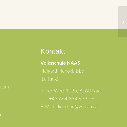
Ha
Kontakt
Volksschule NAAS
Helgard Henökl, BEd
(Leitung)
l.com
In der Weiz 109b, 8160 Naas
Tel: +43 664 884 939 76
E-Mail: direktion@vs-naas.at
rk