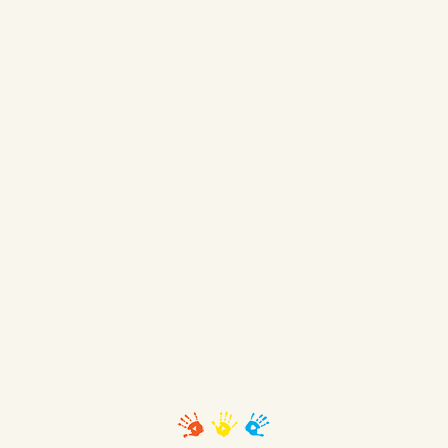
Manche fliegen höher als andere, doch
alle fliegen so gut sie können …
Warum vergleichen wir sie
miteinander?
Jeder ist anders … Jeder ist etwas
besonderes …
Jeder ist wunderbar und einzigartig.“
(Verfasser unbekannt)