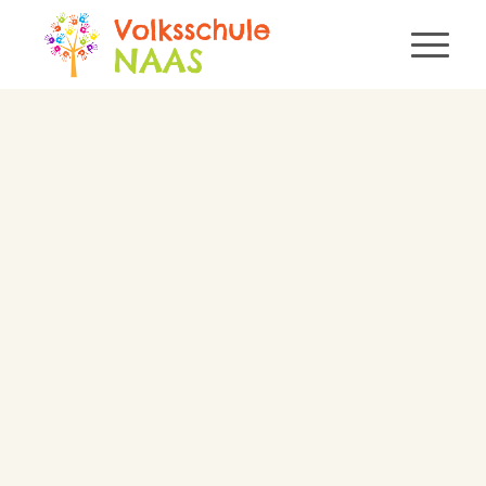
KONTAKT
„
„Jedes Kind ist etwas besonderes.
Kinder sind wie Schmetterlinge im
Wind …